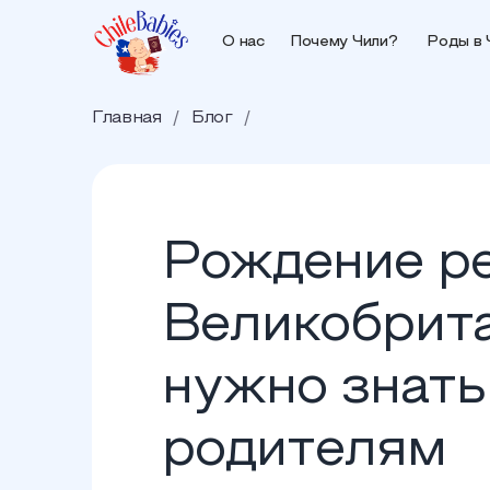
О нас
Почему Чили?
Роды в 
Главная
/
Блог
/
Рождение ре
Великобрита
нужно знат
родителям