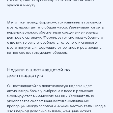
гоняет кровь по организму со скоростью 140-160
ударов в минуту.
В этот же период формируются извилины в головном
мозге, нарастает его общая масса. Увеличивается сеть
нервных волокон, обеспечивая соединение нервных
центров с органами. Формируется система «обратного
ответа», то есть способность головного и спинного
мозга получать информацию от органов и реагировать
на нее соответствующим образом.
Недели с шестнадцатой по
девятнадцатую
С шестнадцатой по девятнадцатую неделю идет
активная прибавка у эмбриона в весе и размерах.
Формируются мимические мышцы. Окончательно
укрепляется скелет, начинается выравнивание
пропорций между головой и нижней частью тела. Плод в
этот период довольно активен, женщина может