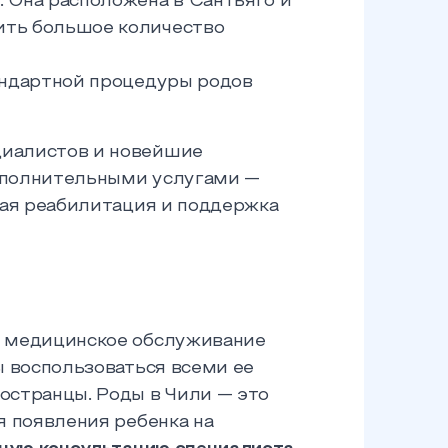
. Она расположена в Сантьяго и
тить большое количество
тандартной процедуры родов
циалистов и новейшие
дополнительными услугами —
кая реабилитация и поддержка
е медицинское обслуживание
ы воспользоваться всеми ее
остранцы. Роды в Чили — это
я появления ребенка на