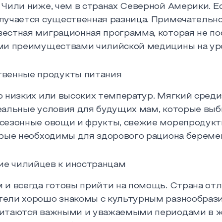
 Чили ниже, чем в странах Северной Америки. Е
лучается существенная разница. Примечательно,
естная миграционная программа, которая не пос
еми преимуществами чилийской медицины на уро
твенные продукты питания
о низких или высоких температур. Мягкий сре
еальные условия для будущих мам, которые выб
езонные овощи и фрукты, свежие морепродукты, 
орые необходимы для здорового рациона берем
е чилийцев к иностранцам
 и всегда готовы прийти на помощь. Страна от
ели хорошо знакомы с культурным разнообрази
читаются важными и уважаемыми периодами в 