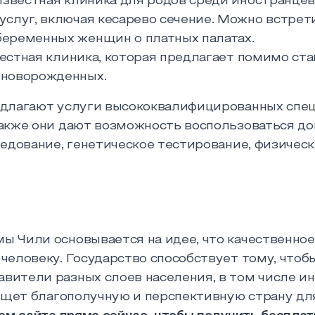
известная клиника для родов среди иностранцев
услуг, включая кесарево сечение. Можно встре
беременных женщин о платных палатах.
звестная клиника, которая предлагает помимо с
 новорожденных.
едлагают услуги высококвалифицированных спе
Также они дают возможность воспользоваться 
ледование, генетическое тестирование, физичес
 Чили основывается на идее, что качественно
человеку. Государство способствует тому, чтоб
ители разных слоев населения, в том числе ин
 ищет благополучную и перспективную страну дл