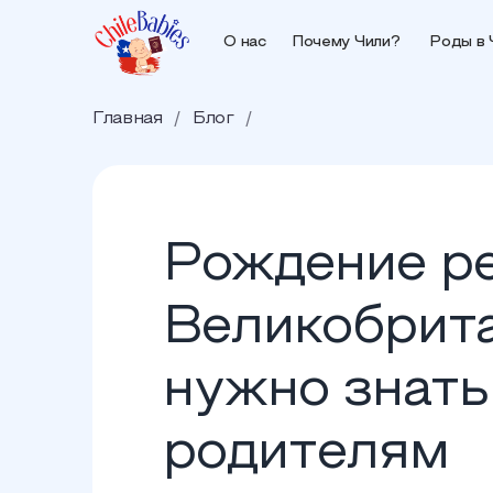
О нас
Почему Чили?
Роды в 
Главная
/
Блог
/
Рождение ре
Великобрита
нужно знат
родителям