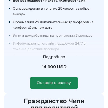
Все возможности пакета «Комфортный»
Сопровождение в течение 25 часов на любые
выезды
Организация 25 дополнительных трансферов на
комфортабельном авто
Услуги домработницы на протяжении 2 месяцев
Информационная онлайн-поддержка 24/7 в
течение действия договора
Подробнее
Организация профессиональной семейной
фотосессии до и после родов
14 900 USD
Помощь при выборе детского садика или школы
для старших детей
Оставить заявку
7 консультаций с юристом по чилийскому
законодательству
Организация путешествий и бронирование туров
Гражданство Чили
по Латинской Америке