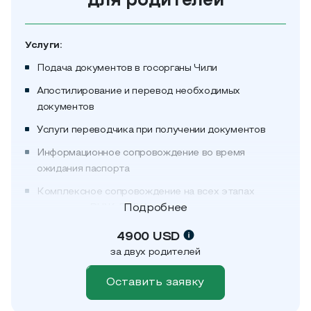
для родителей
Обзорная экскурсия по Сантьяго на автомобиле с
гидом-переводчиком
Услуги:
Сопровождение на приемы к педиатру в течение
месяца после рождения ребенка
Подача документов в госорганы Чили
Апостилирование и перевод необходимых
документов
Услуги переводчика при получении документов
Информационное сопровождение во время
ожидания паспорта
Комплексное сопровождение на всех этапах
получения ВНЖ, ПМЖ, гражданства
Подробнее
Обратная связь о статусе документов и процедур
4900 USD
за двух родителей
Преимущества:
Оставить заявку
Мгновенная иммиграция
Натурализация в Чили без финансовых вложений