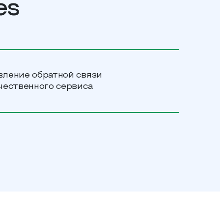
es
вление обратной связи
чественного сервиса