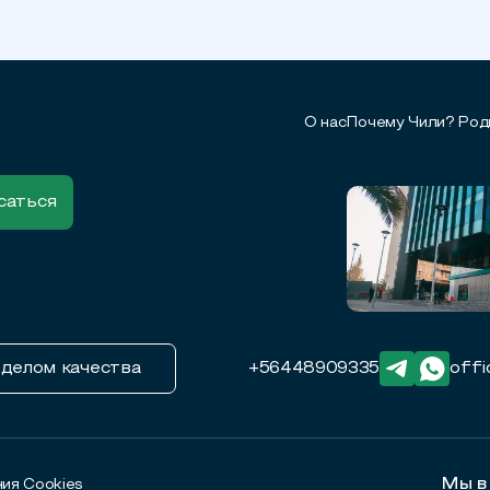
О нас
Почему Чили?
Род
тделом качества
+56448909335
offi
Мы в
ия Cookies