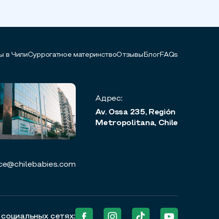
ы в Чили
Суррогатное материнство
Отзывы
Блог
FAQs
Адрес:
Av. Ossa 235, Región
Metropolitana, Chile
ce@chilebabies.com
 социальных сетях: