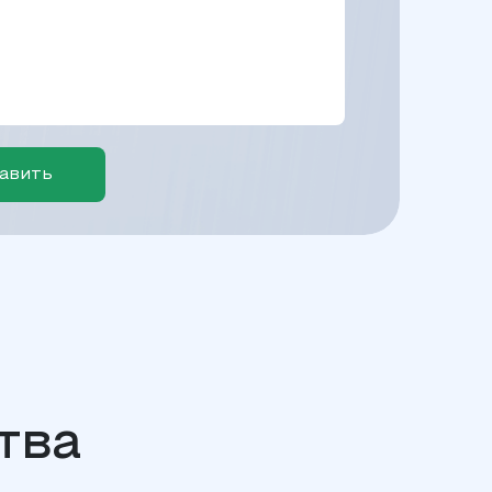
авить
тва